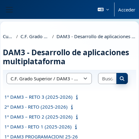
Salta al contenido principal
Acceder
Panel lateral
Cursos
C.F. Grado Superior
DAM3 - Desarrollo de aplicaciones multiplataforma
DAM3 - Desarrollo de aplicaciones
multiplataforma
Buscar cu
Categorías
Buscar 
1º DAM3 – RETO 3 (2025-2026)
2º DAM3 - RETO (2025-2026)
1º DAM3 – RETO 2 (2025-2026)
1º DAM3 - RETO 1 (2025-2026)
1º DAM3 PROGRAMACION! 25-26