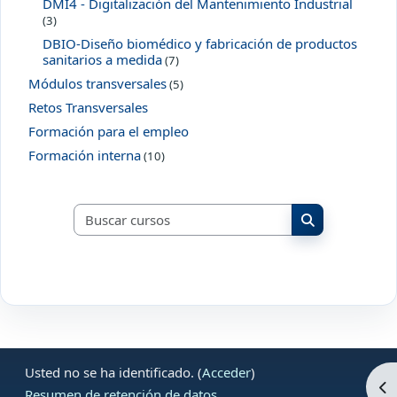
DMI4 - Digitalización del Mantenimiento Industrial
(3)
DBIO-Diseño biomédico y fabricación de productos
sanitarios a medida
(7)
Módulos transversales
(5)
Retos Transversales
Formación para el empleo
Formación interna
(10)
Buscar cursos
Buscar cursos
Usted no se ha identificado. (
Acceder
)
Ab
Resumen de retención de datos