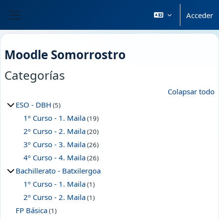
Salta al contenido principal
Acceder
Panel lateral
Moodle Somorrostro
Categorías
Colapsar todo
ESO - DBH
(5)
1º Curso - 1. Maila
(19)
2º Curso - 2. Maila
(20)
3º Curso - 3. Maila
(26)
4º Curso - 4. Maila
(26)
Bachillerato - Batxilergoa
1º Curso - 1. Maila
(1)
2º Curso - 2. Maila
(1)
FP Básica
(1)