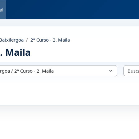
al
 Batxilergoa
2º Curso - 2. Maila
2. Maila