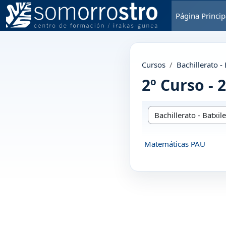
Salta al contenido principal
Página Princip
Cursos
Bachillerato -
2º Curso - 
Categorías
Matemáticas PAU