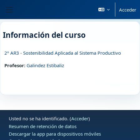
Salta al contenido principal
Acceder
Panel lateral
Información del curso
2º AR3 - Sostenibilidad Aplicada al Sistema Productivo
Profesor:
Galindez Estibaliz
Usted no se ha identificado. (
Acceder
)
Resumen de retención de datos
Descargar la app para dispositivos móviles