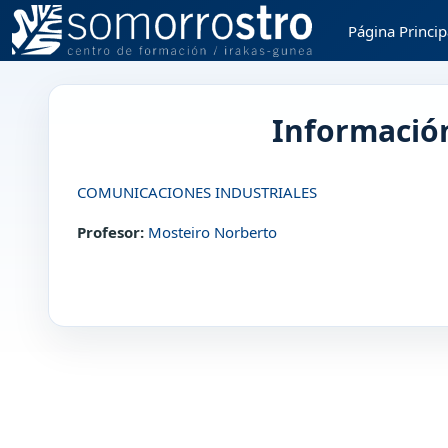
Salta al contenido principal
Página Princip
Información
COMUNICACIONES INDUSTRIALES
Profesor:
Mosteiro Norberto