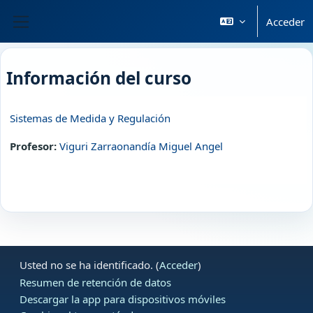
Salta al contenido principal
Acceder
Panel lateral
Información del curso
Sistemas de Medida y Regulación
Profesor:
Viguri Zarraonandía Miguel Angel
Usted no se ha identificado. (
Acceder
)
Resumen de retención de datos
Descargar la app para dispositivos móviles