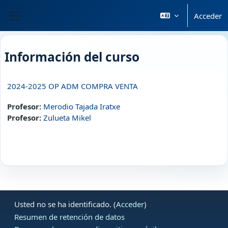
Salta al contenido principal
Acceder
Panel lateral
Información del curso
2024-2025 OP ADM COMPRA VENTA
Profesor:
Merodio Tajada Iratxe
Profesor:
Zulueta Mikel
Usted no se ha identificado. (
Acceder
)
Resumen de retención de datos